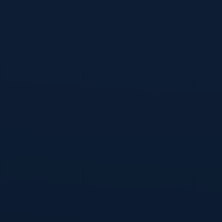
內容瀏覽導覽
當前分類
世界盃指南
文章數量
4
更多分類
探索其他內容主題
体育评论
1 篇文章
世界盃指南
4 篇文章
博彩指南
5 篇文章
足球解析