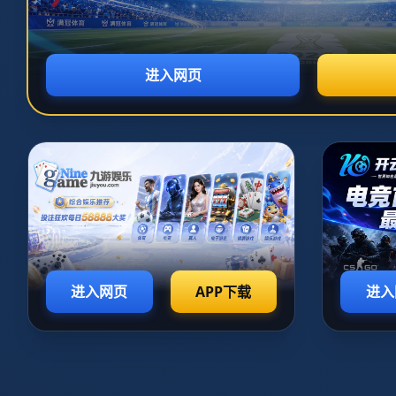
瀏覽與 世界盃指南 相關的最新文章、重點整理與資訊內容，
快速掌握此分類下的更新動態。