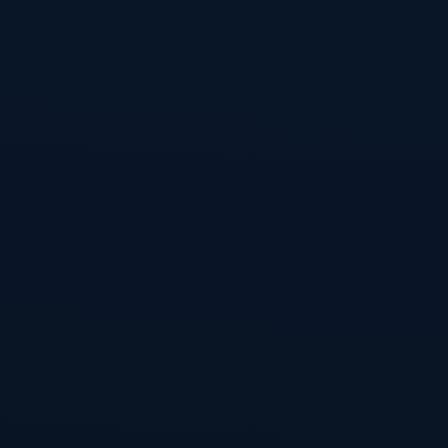
快速操作
官方入口
立即加入
極速註冊
APP下載
合作夥伴
zh-cn-officialfifawc.com
zh1-hthsportssite.com
zh-laligafootballlive.com
china-s16match.com
qiushiofficial.com
© 2026 HK World Cup Betting. All rights reserved.
首頁
賽事資訊
賠率解析
註冊入口