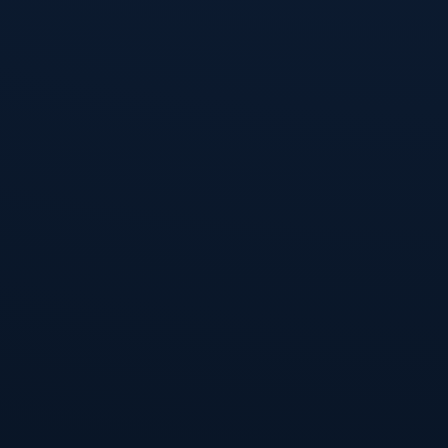
Central, Hong Kong
網站導航
首頁
極速註冊
賠率解析
賽事資訊
APP下載
快速操作
官方入口
立即加入
極速註冊
APP下載
合作夥伴
zh-cn-officialfifawc.com
zh1-hthsportssite.com