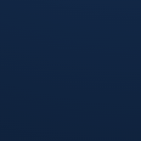
告别盲目直觉与运气！本文将带你深度剖析世界杯比分竞猜的
底层逻辑，从赛程、状态到历史交锋，助你用理性智慧看懂绿
茵风云。
閱讀文章
分類簡介
內容瀏覽導覽
當前分類
体育智囊
文章數量
1
更多分類
探索其他內容主題