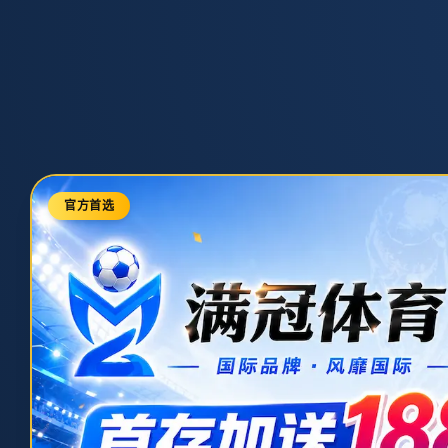
首頁
極速註冊
賠率解析
賽事資訊
APP下載
官方入口
立即加入
文章分類
3 篇內容
体育赛事