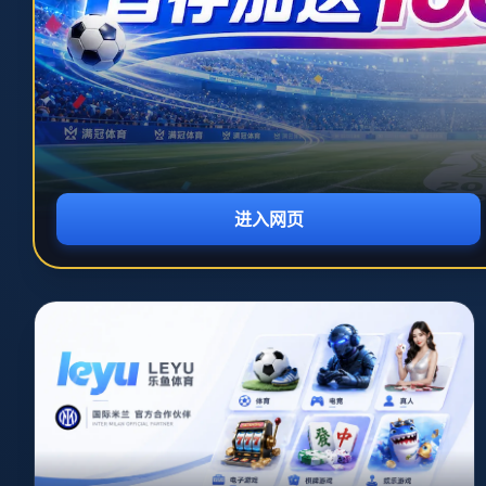
瀏覽與 体育赛事 相關的最新文章、重點整理與資訊內容，快