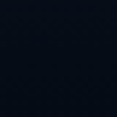
数据看一支老牌劲旅的真实起伏
照出这支球队在不同年代的上限与短板。本文以2026世界杯