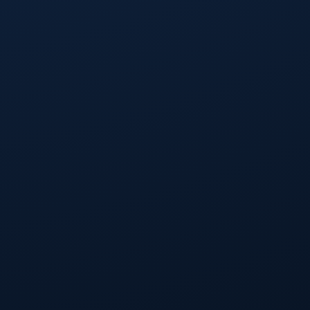
一次看懂
手梳理清楚。想快速判断加拿大队的实力与出线几率，这里就是你