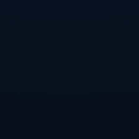
时间表、备战细节与球迷情绪一次看懂
题，更是球迷、媒体和美国队共同经历的一段情绪曲线。本文从时