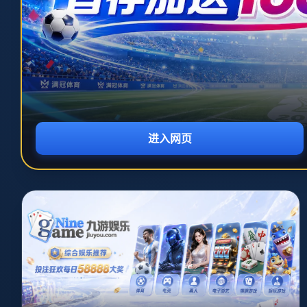
瀏覽與 体育 相關的最新文章、重點整理與資訊內容，快速掌
体育
林栩
2026-05-20 07:55:34
58
2026世界杯开幕时间美加墨时间全攻略
开幕式不只是“几点开始”那么简单，时差、作息和第二天状
閱讀文章